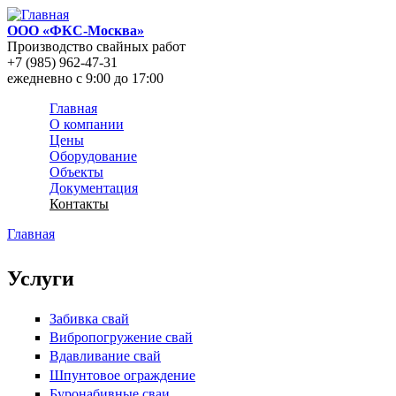
Перейти к основному содержанию
ООО «ФКС-Москва»
Производство свайных работ
+7 (985) 962-47-31
ежедневно c 9:00 до 17:00
Главная
О компании
Main menu
Цены
Оборудование
Объекты
Документация
Контакты
Главная
Вы здесь
Услуги
Забивка свай
Вибропогружение свай
Вдавливание свай
Шпунтовое ограждение
Буронабивные сваи